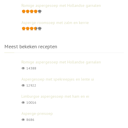
Romige aspergesoep met Hollandse garnalen
Asperge-roomsoep met zalm en kerrie
Meest bekeken recepten
Romige aspergesoep met Hollandse garnalen
14388
Aspergesoep met spekreepjes en lente ui
12922
Limburgse aspergesoep met ham en ei
10016
Asperge-preisoep
8686