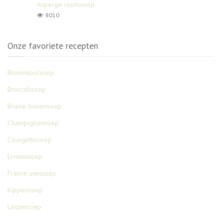
Asperge roomsoep
8010
Onze favoriete recepten
Bloemkoolsoep
Broccolisoep
Bruine bonensoep
Champignonsoep
Courgettesoep
Erwtensoep
Franse uiensoep
Kippensoep
Linzensoep