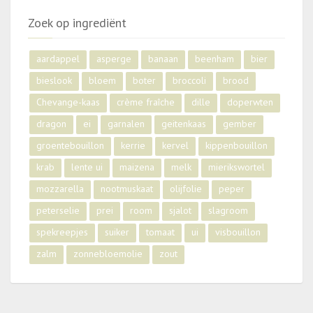
Zoek op ingrediënt
aardappel
asperge
banaan
beenham
bier
bieslook
bloem
boter
broccoli
brood
Chevange-kaas
crème fraîche
dille
doperwten
dragon
ei
garnalen
geitenkaas
gember
groentebouillon
kerrie
kervel
kippenbouillon
krab
lente ui
maizena
melk
mierikswortel
mozzarella
nootmuskaat
olijfolie
peper
peterselie
prei
room
sjalot
slagroom
spekreepjes
suiker
tomaat
ui
visbouillon
zalm
zonnebloemolie
zout