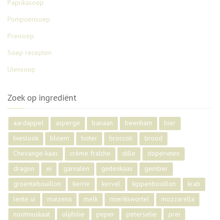
Paprikasoep
Pompoensoep
Preisoep
Soep recepten
Uiensoep
Zoek op ingrediënt
aardappel
asperge
banaan
beenham
bier
bieslook
bloem
boter
broccoli
brood
Chevange-kaas
crème fraîche
dille
doperwten
dragon
ei
garnalen
geitenkaas
gember
groentebouillon
kerrie
kervel
kippenbouillon
krab
lente ui
maizena
melk
mierikswortel
mozzarella
nootmuskaat
olijfolie
peper
peterselie
prei