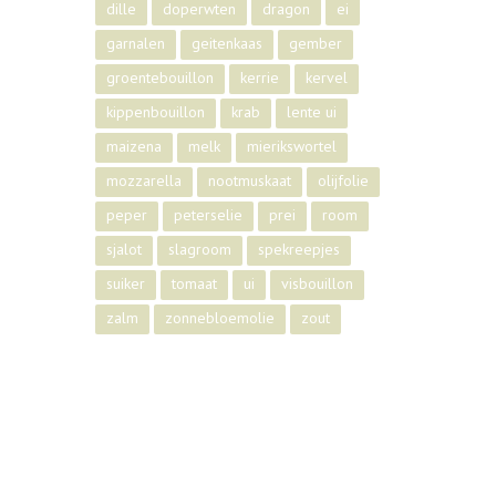
dille
doperwten
dragon
ei
garnalen
geitenkaas
gember
groentebouillon
kerrie
kervel
kippenbouillon
krab
lente ui
maizena
melk
mierikswortel
mozzarella
nootmuskaat
olijfolie
peper
peterselie
prei
room
sjalot
slagroom
spekreepjes
suiker
tomaat
ui
visbouillon
zalm
zonnebloemolie
zout