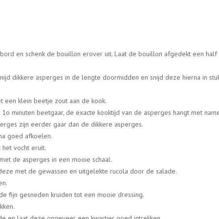
bord en schenk de bouillon erover uit. Laat de bouillon afgedekt een half
nijd dikkere asperges in de lengte doormidden en snijd deze hierna in stu
 een klein beetje zout aan de kook.
1o minuten beetgaar, de exacte kooktijd van de asperges hangt met name
erges zijn eerder gaar dan de dikkere asperges.
rna goed afkoelen.
het vocht eruit.
 met de asperges in een mooie schaal.
deze met de gewassen en uitgelekte rucola door de salade.
en.
de fijn gesneden kruiden tot een mooie dressing.
kken.
e en laat deze ongeveer een kwartier goed intrekken