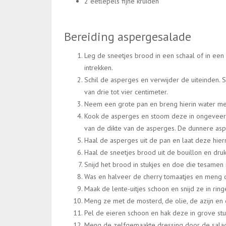
2 eetlepels fijne kruiden
Bereiding aspergesalade
Leg de sneetjes brood in een schaal of in een 
intrekken.
Schil de asperges en verwijder de uiteinden. S
van drie tot vier centimeter.
Neem een grote pan en breng hierin water met
Kook de asperges en stoom deze in ongeveer 
van de dikte van de asperges. De dunnere asp
Haal de asperges uit de pan en laat deze hie
Haal de sneetjes brood uit de bouillon en druk 
Snijd het brood in stukjes en doe die tesamen
Was en halveer de cherry tomaatjes en meng 
Maak de lente-uitjes schoon en snijd ze in ring
Meng ze met de mosterd, de olie, de azijn en 
Pel de eieren schoon en hak deze in grove stu
Meng de zelfgemaakte dressing door de salad