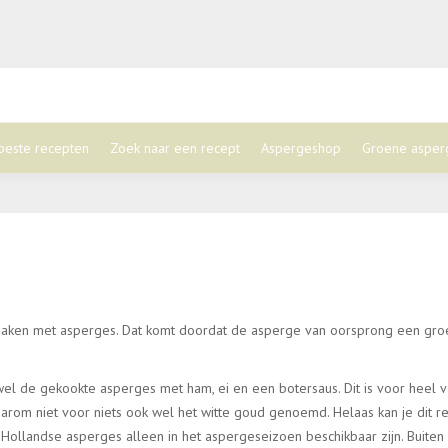
beste recepten
Zoek naar een recept
Aspergeshop
Groene asper
e maken met asperges. Dat komt doordat de asperge van oorsprong een gro
wel de gekookte asperges met ham, ei en een botersaus. Dit is voor heel 
rom niet voor niets ook wel het witte goud genoemd. Helaas kan je dit r
 Hollandse asperges alleen in het aspergeseizoen beschikbaar zijn. Buiten