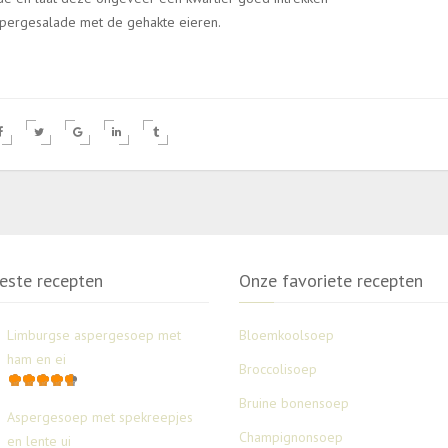
spergesalade met de gehakte eieren.
este recepten
Onze favoriete recepten
Limburgse aspergesoep met
Bloemkoolsoep
ham en ei
Broccolisoep
Bruine bonensoep
Aspergesoep met spekreepjes
Champignonsoep
en lente ui