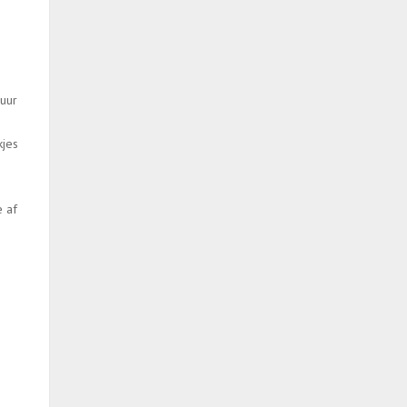
 uur
kjes
 af