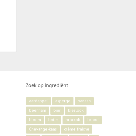
Zoek op ingrediënt
aardappel
asperge
banaan
beenham
bier
bieslook
bloem
boter
broccoli
brood
Chevange-kaas
crème fraîche