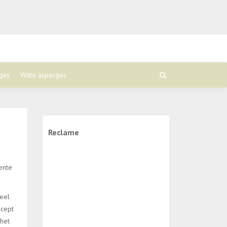
ges
Witte asperges
Reclame
ente
veel
ecept
 het