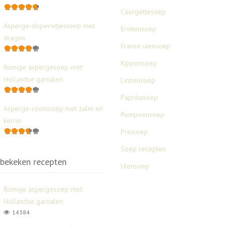
Courgettesoep
Asperge-doperwtjessoep met
Erwtensoep
dragon
Franse uiensoep
Kippensoep
Romige aspergesoep met
Hollandse garnalen
Linzensoep
Paprikasoep
Asperge-roomsoep met zalm en
Pompoensoep
kerrie
Preisoep
Soep recepten
bekeken recepten
Uiensoep
Romige aspergesoep met
Hollandse garnalen
14384