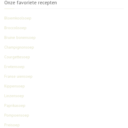
Onze favoriete recepten
Bloemkoolsoep
Broccolisoep
Bruine bonensoep
Champignonsoep
Courgettesoep
Erwtensoep
Franse uiensoep
Kippensoep
Linzensoep
Paprikasoep
Pompoensoep
Preisoep