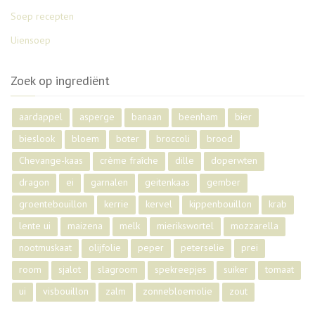
Soep recepten
Uiensoep
Zoek op ingrediënt
aardappel
asperge
banaan
beenham
bier
bieslook
bloem
boter
broccoli
brood
Chevange-kaas
crème fraîche
dille
doperwten
dragon
ei
garnalen
geitenkaas
gember
groentebouillon
kerrie
kervel
kippenbouillon
krab
lente ui
maizena
melk
mierikswortel
mozzarella
nootmuskaat
olijfolie
peper
peterselie
prei
room
sjalot
slagroom
spekreepjes
suiker
tomaat
ui
visbouillon
zalm
zonnebloemolie
zout