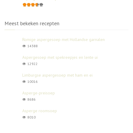
Meest bekeken recepten
Romige aspergesoep met Hollandse garnalen
14388
Aspergesoep met spekreepjes en lente ui
12922
Limburgse aspergesoep met ham en ei
10016
Asperge-preisoep
8686
Asperge roomsoep
8010