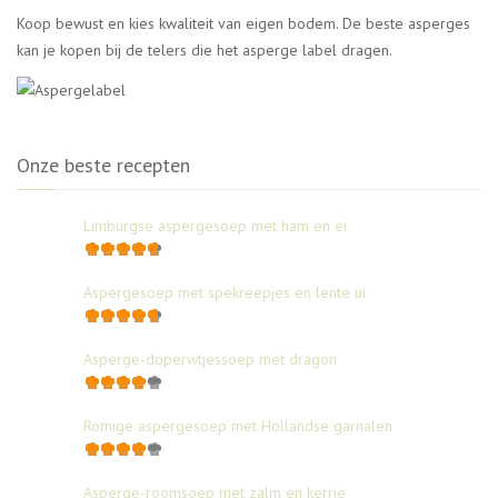
Koop bewust en kies kwaliteit van eigen bodem. De beste asperges
kan je kopen bij de telers die het asperge label dragen.
Onze beste recepten
Limburgse aspergesoep met ham en ei
Aspergesoep met spekreepjes en lente ui
Asperge-doperwtjessoep met dragon
Romige aspergesoep met Hollandse garnalen
Asperge-roomsoep met zalm en kerrie