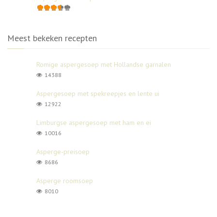
Meest bekeken recepten
Romige aspergesoep met Hollandse garnalen
14388
Aspergesoep met spekreepjes en lente ui
12922
Limburgse aspergesoep met ham en ei
10016
Asperge-preisoep
8686
Asperge roomsoep
8010