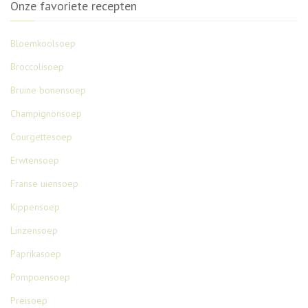
Onze favoriete recepten
Bloemkoolsoep
Broccolisoep
Bruine bonensoep
Champignonsoep
Courgettesoep
Erwtensoep
Franse uiensoep
Kippensoep
Linzensoep
Paprikasoep
Pompoensoep
Preisoep