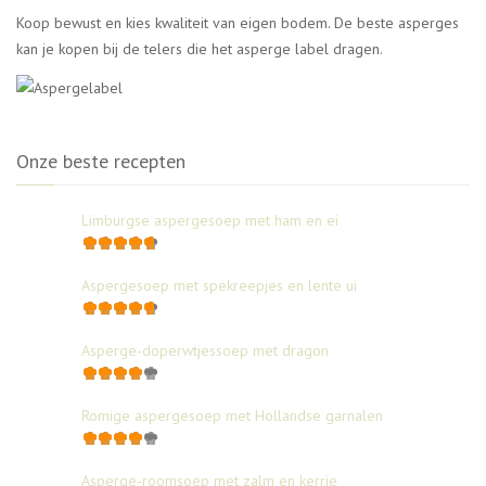
Koop bewust en kies kwaliteit van eigen bodem. De beste asperges
kan je kopen bij de telers die het asperge label dragen.
Onze beste recepten
Limburgse aspergesoep met ham en ei
Aspergesoep met spekreepjes en lente ui
Asperge-doperwtjessoep met dragon
Romige aspergesoep met Hollandse garnalen
Asperge-roomsoep met zalm en kerrie