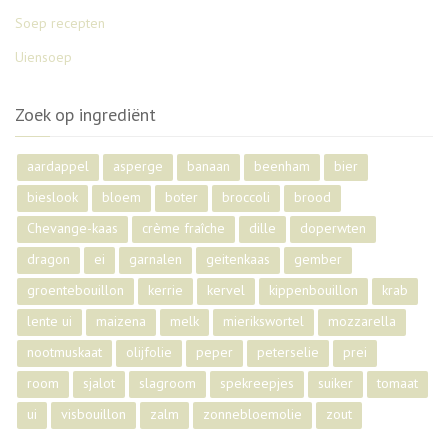
Soep recepten
Uiensoep
Zoek op ingrediënt
aardappel
asperge
banaan
beenham
bier
bieslook
bloem
boter
broccoli
brood
Chevange-kaas
crème fraîche
dille
doperwten
dragon
ei
garnalen
geitenkaas
gember
groentebouillon
kerrie
kervel
kippenbouillon
krab
lente ui
maizena
melk
mierikswortel
mozzarella
nootmuskaat
olijfolie
peper
peterselie
prei
room
sjalot
slagroom
spekreepjes
suiker
tomaat
ui
visbouillon
zalm
zonnebloemolie
zout