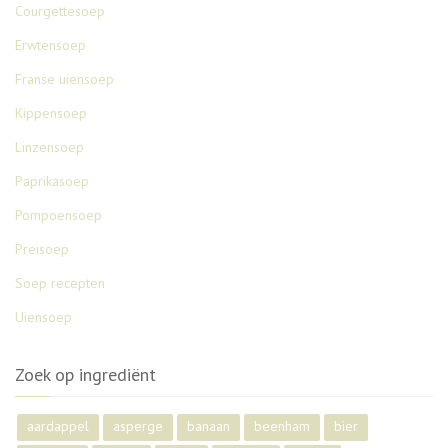
Courgettesoep
Erwtensoep
Franse uiensoep
Kippensoep
Linzensoep
Paprikasoep
Pompoensoep
Preisoep
Soep recepten
Uiensoep
Zoek op ingrediënt
aardappel
asperge
banaan
beenham
bier