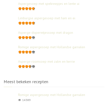
Aspergesoep met spekreepjes en lente ui
Limburgse aspergesoep met ham en ei
Asperge-doperwtjessoep met dragon
Romige aspergesoep met Hollandse garnalen
Asperge-roomsoep met zalm en kerrie
Meest bekeken recepten
Romige aspergesoep met Hollandse garnalen
14389