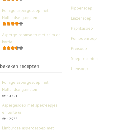
Kippensoep
Romige aspergesoep met
Hollandse garnalen
Linzensoep
Paprikasoep
Asperge-roomsoep met zalm en
Pompoensoep
kerrie
Preisoep
Soep recepten
bekeken recepten
Uiensoep
Romige aspergesoep met
Hollandse garnalen
14391
Aspergesoep met spekreepjes
en lente ui
12922
Limburgse aspergesoep met