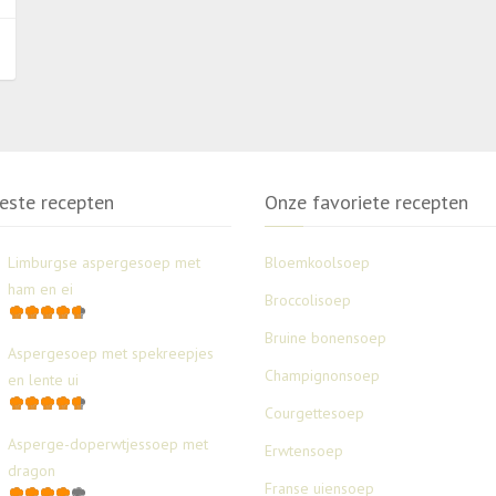
este recepten
Onze favoriete recepten
Limburgse aspergesoep met
Bloemkoolsoep
ham en ei
Broccolisoep
Bruine bonensoep
Aspergesoep met spekreepjes
Champignonsoep
en lente ui
Courgettesoep
Asperge-doperwtjessoep met
Erwtensoep
dragon
Franse uiensoep