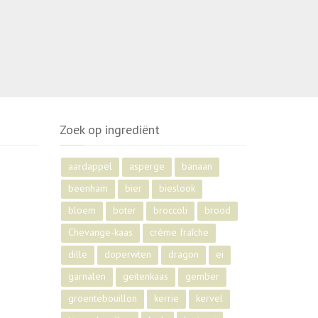
Zoek op ingrediënt
aardappel
asperge
banaan
beenham
bier
bieslook
bloem
boter
broccoli
brood
Chevange-kaas
crème fraîche
dille
doperwten
dragon
ei
garnalen
geitenkaas
gember
groentebouillon
kerrie
kervel