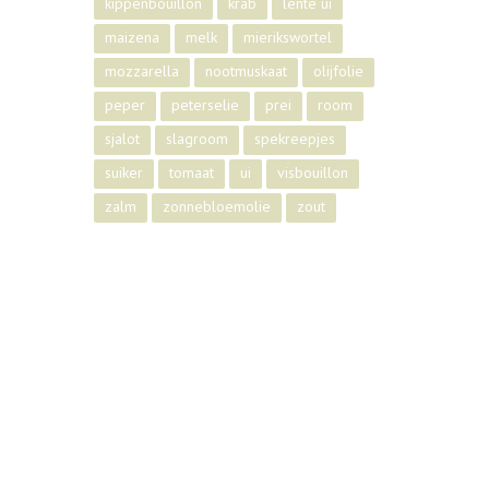
kippenbouillon
krab
lente ui
maizena
melk
mierikswortel
mozzarella
nootmuskaat
olijfolie
peper
peterselie
prei
room
sjalot
slagroom
spekreepjes
suiker
tomaat
ui
visbouillon
zalm
zonnebloemolie
zout