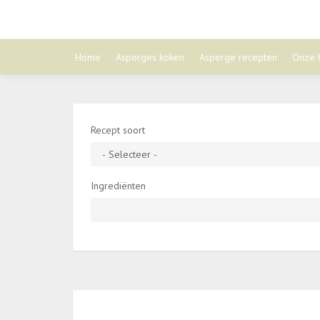
Home
Asperges koken
Asperge recepten
Onze 
Recept soort
Ingrediënten