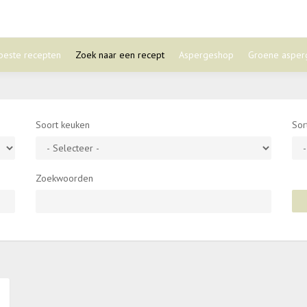
beste recepten
Zoek naar een recept
Aspergeshop
Groene asper
Soort keuken
Sor
Zoekwoorden